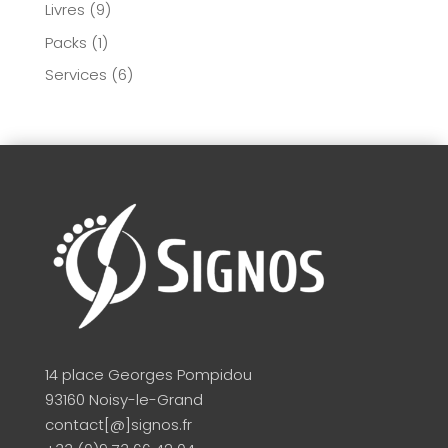
Livres
(9)
Packs
(1)
Services
(6)
14 place Georges Pompidou
93160 Noisy-le-Grand
contact[@]signos.fr