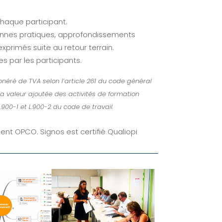
 chaque participant.
onnes pratiques, approfondissements
xprimés suite au retour terrain.
s par les participants.
onéré de TVA selon l’article 261 du code général
 la valeur ajoutée des activités de formation
L.900-1 et L.900-2 du code de travail.
ent OPCO. Signos est certifié Qualiopi