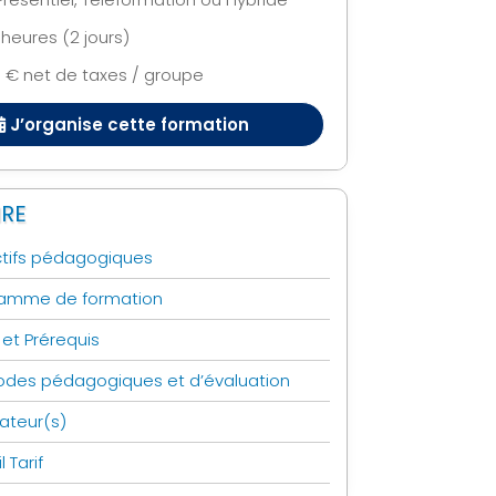
ping B2B
Mapping
4 heures (2 jours)
d
Copilot et
ping
A LA UNE
 € net de taxes / groupe
Mind
Mapping
J’organise cette formation
ifications
d
NEW
ping
RE
out savoir sur
e Mind Mapping
tifs pédagogiques
ramme de formation
 et Prérequis
des pédagogiques et d’évaluation
ateur(s)
l Tarif