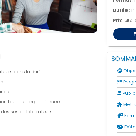
Map
Visuel de
Durée
: 1
Processus
Min
Map
Prix
: 4500
Management
CPF
Visuel
Stratégique
Cert
Min
Management
Map
Visuel by

N
Signos
SOMMAI
T

l
Objec
ateurs dans la durée.
n.
Prog
ance.
Public
ion tout au long de l’année.
Métho
es ses collaborateurs.
Form
Détai