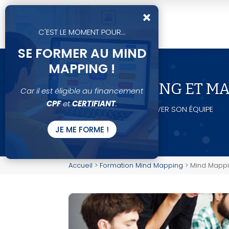
×
C'EST LE MOMENT POUR...
SE FORMER AU MIND
MAPPING !
MIND MAPPING ET M
Car il est éligible au financement
CPF
et
CERTIFIANT
.
MIEUX MANAGER ET MOTIVER SON ÉQUIPE
JE ME FORME !
Accueil
>
Formation Mind Mapping
>
Mind Mappi