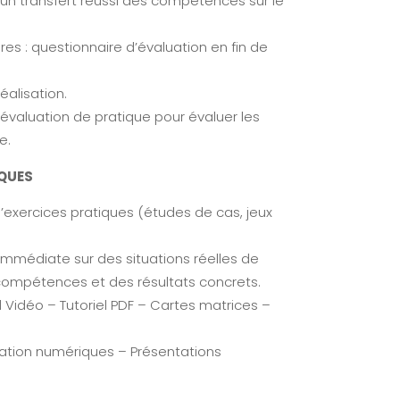
à un transfert réussi des compétences sur le
res : questionnaire d’évaluation en fin de
éalisation.
’évaluation de pratique pour évaluer les
e.
QUES
’exercices pratiques (études de cas, jeux
immédiate sur des situations réelles de
es compétences et des résultats concrets.
l Vidéo – Tutoriel PDF – Cartes matrices –
mation numériques – Présentations