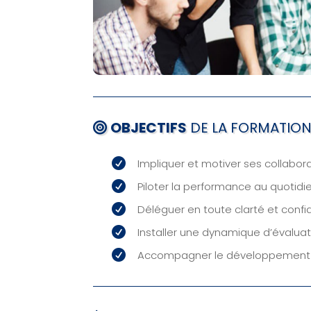
OBJECTIFS
DE LA FORMATIO

Impliquer et motiver ses collabor

Piloter la performance au quotidie

Déléguer en toute clarté et confi

Installer une dynamique d’évaluat

Accompagner le développement d