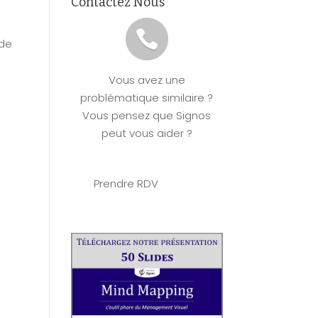
Contactez Nous
ping B2B
Mapping
d
Copilot et
 de
ping
A LA UNE
Mind
Mapping
Vous avez une
ifications
problématique similaire ?
d
NEW
ping
Vous pensez que Signos
peut vous aider ?
out savoir sur
e Mind Mapping
Prendre RDV