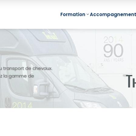
Formation
Accompagnemen
Min
Management
Fon
Visuel Individuel
Min
u transport de chevaux.
(Mind Mapping)
Proj
rez la gamme de
Management
Min
Visuel d’Equipe
Réu
Management
Min
Visuel de Projet
Equi
Management
e-Le
Visuel de
Map
Compétences
e-Le
Management