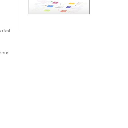
 réel
pour