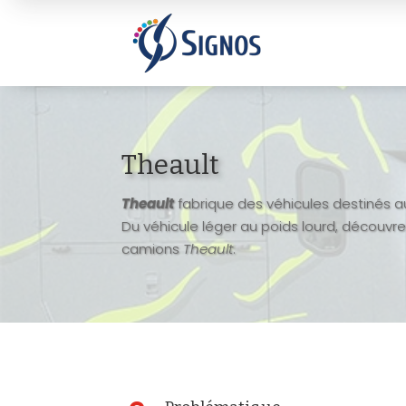
Theault
Theault
fabrique des véhicules destinés a
Du véhicule léger au poids lourd, découv
camions
Theault
.