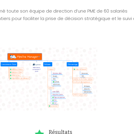
Map
Visuel de
mé toute son équipe de direction d’une PME de 60 salariés
Processus
Min
iers pour faciliter la prise de décision stratégique et le suivi
Map
Management
CPF
Visuel
Stratégique
Cert
Min
Management
Map
Visuel by

Signos
T

l

Résultats