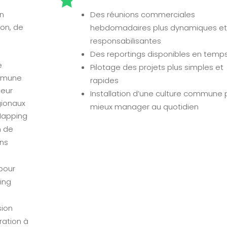
n
Des réunions commerciales
on, de
hebdomadaires plus dynamiques et
responsabilisantes
Des reportings disponibles en temps
e
Pilotage des projets plus simples et
mmune
rapides
teur
Installation d’une culture commune 
gionaux
mieux manager au quotidien
Mapping
n de
ons
pour
ing
sion
ration à