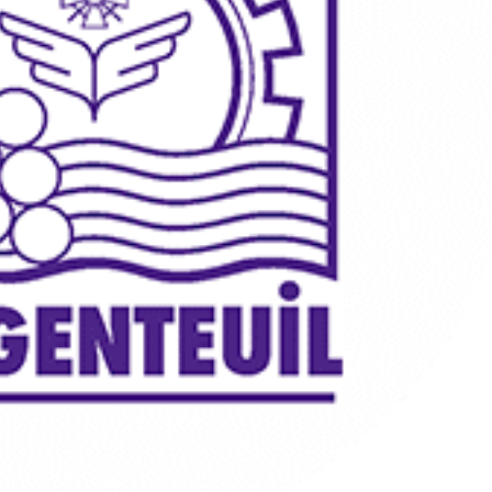
Map
Visuel de
Processus
Min
Map
Management
CPF
Visuel
Stratégique
Cert
Min
Management
Map
Visuel by

Signos
T

l