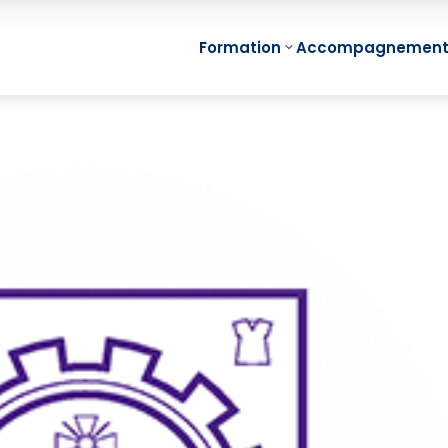
Formation
Accompagnemen
Min
Management
Fon
Visuel Individuel
Min
(Mind Mapping)
Proj
Management
Min
Visuel d’Equipe
Réu
Management
Min
Visuel de Projet
Equi
Management
e-Le
Visuel de
Map
Compétences
e-Le
Management