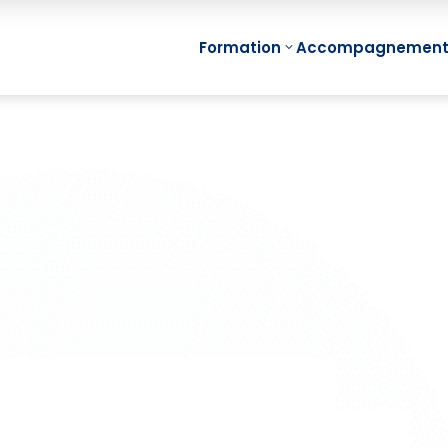
Formation
Accompagnemen
Min
Management
Fon
Visuel Individuel
Min
(Mind Mapping)
Proj
Management
Min
Visuel d’Equipe
Réu
Management
Min
Visuel de Projet
Equi
Management
e-Le
Visuel de
Map
Compétences
e-Le
Management