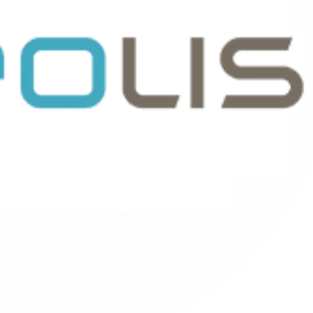
Map
Visuel de
Processus
Min
Map
Management
CPF
Visuel
Stratégique
Cert
Min
Management
Map
Visuel by

Signos
T

l