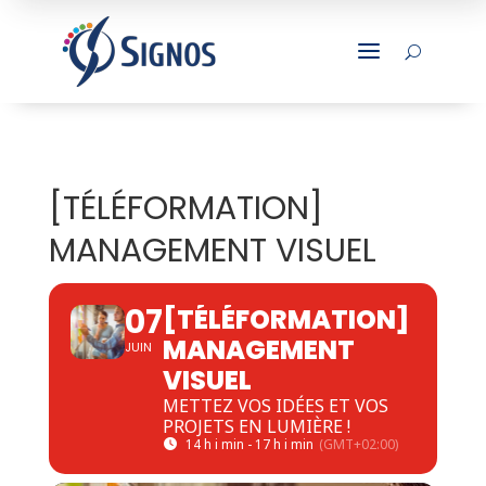
a
U
[TÉLÉFORMATION]
MANAGEMENT VISUEL
07
[TÉLÉFORMATION]
MANAGEMENT
JUIN
VISUEL
METTEZ VOS IDÉES ET VOS
PROJETS EN LUMIÈRE !
14 h i min - 17 h i min
(GMT+02:00)