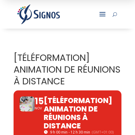
a
U
[TÉLÉFORMATION]
ANIMATION DE RÉUNIONS
À DISTANCE
15
[TÉLÉFORMATION]
ANIMATION DE
NOV
RÉUNIONS À
DISTANCE
9 h 00 min - 12 h 30 min
(GMT+01:00)