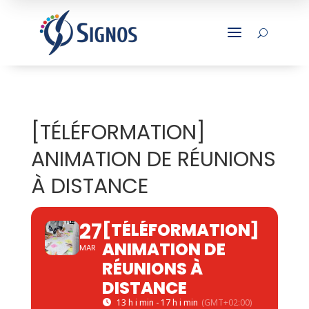
a
U
[TÉLÉFORMATION]
ANIMATION DE RÉUNIONS
À DISTANCE
27
[TÉLÉFORMATION]
ANIMATION DE
MAR
RÉUNIONS À
DISTANCE
13 h i min - 17 h i min
(GMT+02:00)