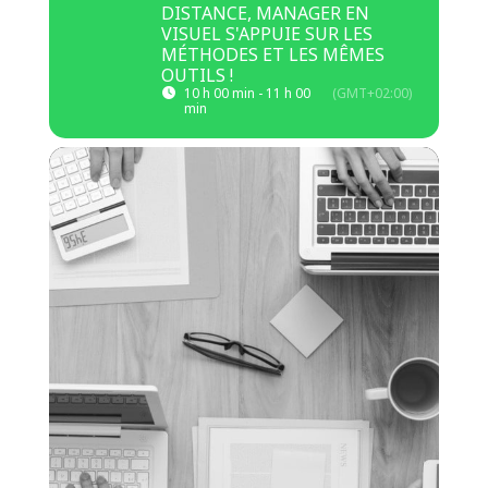
DISTANCE, MANAGER EN
VISUEL S'APPUIE SUR LES
MÉTHODES ET LES MÊMES
OUTILS !
10 h 00 min - 11 h 00
(GMT+02:00)
min