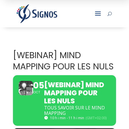
a
U
[WEBINAR] MIND
MAPPING POUR LES NULS
05
[WEBINAR] MIND
MAPPING POUR
OCT
LES NULS
TOUS SAVOIR SUR LE MIND
MAPPING
10 h i min - 11 h i min
(GMT+02:00)