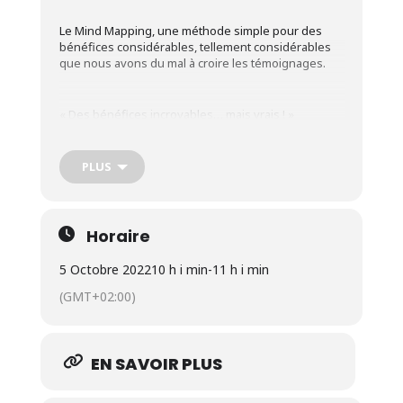
Le Mind Mapping, une méthode simple pour des
bénéfices considérables, tellement considérables
que nous avons du mal à croire les témoignages.
« Des bénéfices incroyables… mais vrais ! »
« Travailler en s’amusant… qui l’aurait cru ! »
« Je suis venu chercher pour gagner en efficacité, j’ai
trouvé une méthode pour regagner en confiance en
PLUS
moi !
« Revenons au titre : « le Mind Mapping pour les
Horaire
nuls »,
5 Octobre 2022
10 h i min
-
11 h i min
(GMT+02:00)
Si vous pensez que vous aurez du mal à
apprendre cette méthode…
Si vous avez déjà essayé de vous y mettre sans
EN SAVOIR PLUS
succès…