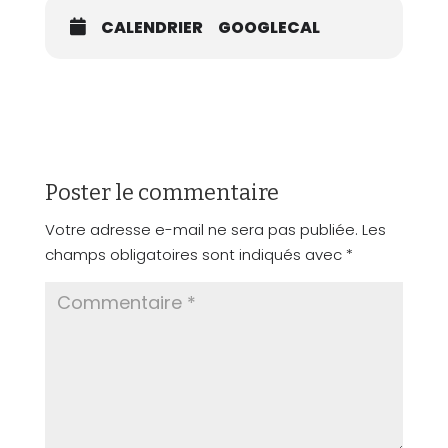
Si vous croyez que c’est pour les autres, mais
CALENDRIER
GOOGLECAL
pas pour vous…
Ce webinar est pour vous !
Poster le commentaire
Votre adresse e-mail ne sera pas publiée.
Les
champs obligatoires sont indiqués avec
*