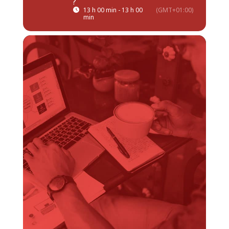
?
13 h 00 min - 13 h 00
(GMT+01:00)
min