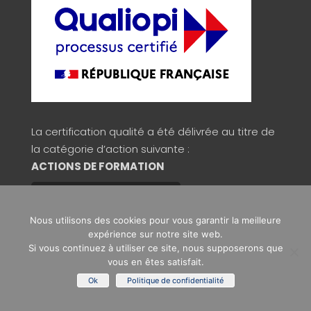
La certification qualité a été délivrée au titre de
la catégorie d’action suivante :
ACTIONS DE FORMATION
Consulter la validité du certificat
Nous utilisons des cookies pour vous garantir la meilleure
expérience sur notre site web.
Si vous continuez à utiliser ce site, nous supposerons que
Copyright © 2026 Signos
vous en êtes satisfait.
Ok
Politique de confidentialité
Mentions légales
/
Politique de confidentialité
/
C.G.V