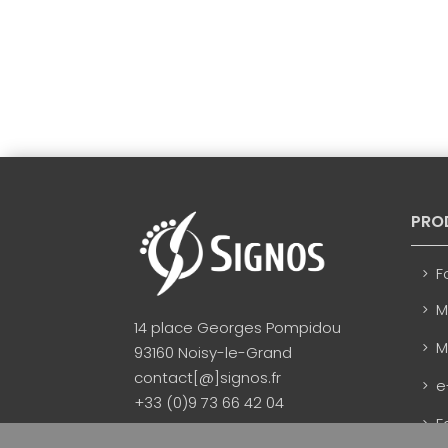
PRO
F
M
14 place Georges Pompidou
M
93160 Noisy-le-Grand
contact[@]signos.fr
e
+33 (0)9 73 66 42 04
F