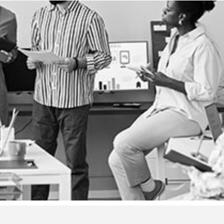
Map
Visuel de
Processus
Min
Map
Management
CPF
Visuel
Stratégique
Cert
Min
Management
Map
Visuel by

Signos
T

l