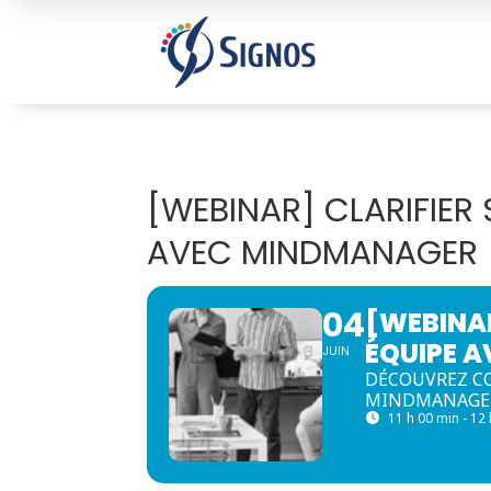
[WEBINAR] CLARIFIER 
AVEC MINDMANAGER
04
[WEBINAR
ÉQUIPE 
JUIN
DÉCOUVREZ CO
MINDMANAGE
11 h 00 min - 12