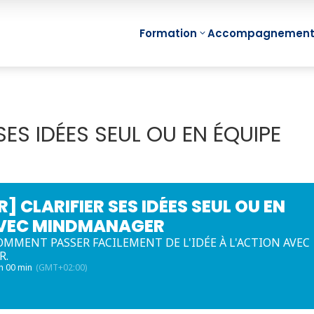
Formation
Accompagnemen
Min
SES IDÉES SEUL OU EN ÉQUIPE
Management
Fon
Visuel Individuel
Min
(Mind Mapping)
Proj
Management
Min
Visuel d’Equipe
] CLARIFIER SES IDÉES SEUL OU EN
Réu
Management
AVEC MINDMANAGER
Min
Visuel de Projet
MMENT PASSER FACILEMENT DE L'IDÉE À L'ACTION AVEC
Equi
R.
Management
e-Le
 h 00 min
(GMT+02:00)
Visuel de
Map
Compétences
e-Le
Management