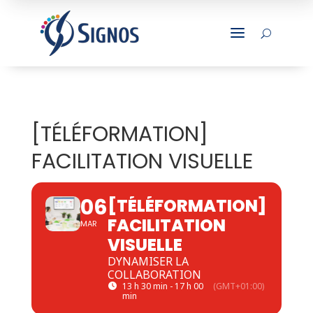
a
U
[TÉLÉFORMATION]
FACILITATION VISUELLE
06
[TÉLÉFORMATION]
FACILITATION
MAR
VISUELLE
DYNAMISER LA
COLLABORATION
13 h 30 min - 17 h 00
(GMT+01:00)
min