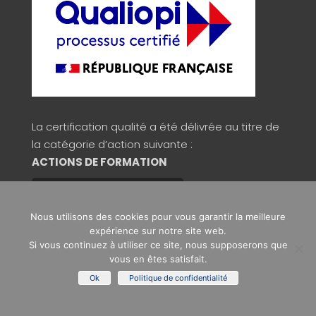
La certification qualité a été délivrée au titre de
la catégorie d’action suivante :
ACTIONS DE FORMATION
Consulter la validité du certificat
Nous utilisons des cookies pour vous garantir la meilleure
expérience sur notre site web.
Si vous continuez à utiliser ce site, nous supposerons que
Copyright © 2026 Signos
vous en êtes satisfait.
Ok
Politique de confidentialité
Mentions légales
/
Politique de confidentialité
/
C.G.V