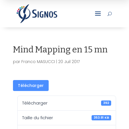
a
U
Mind Mapping en 15 mn
par
Franco MASUCCI
|
20 Juil 2017
Télécharger
Télécharger
392
Taille du fichier
353.91 KB