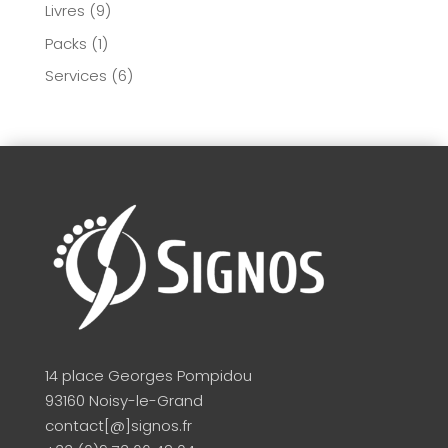
Livres
(9)
Packs
(1)
Services
(6)
14 place Georges Pompidou
93160 Noisy-le-Grand
contact[@]signos.fr