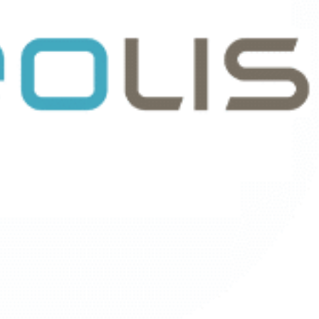
Map
Visuel de
Processus
Min
Map
Management
CPF
Visuel
Stratégique
Cert
Min
Management
Map
Visuel by

Signos
T

l