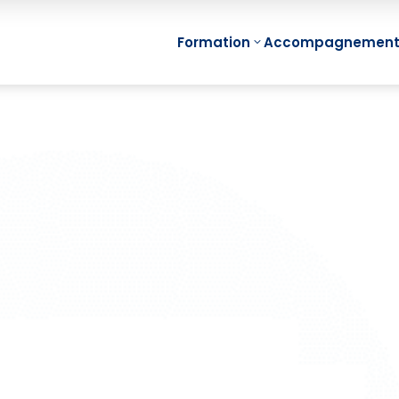
Formation
Accompagnemen
Min
Management
Fon
Visuel Individuel
Min
(Mind Mapping)
Proj
Management
Min
Visuel d’Equipe
Réu
Management
Min
Visuel de Projet
Equi
Management
e-Le
Visuel de
Map
Compétences
e-Le
Management