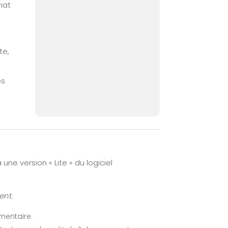
mat
te,
os
une version « Lite » du logiciel
ent
.
mentaire.