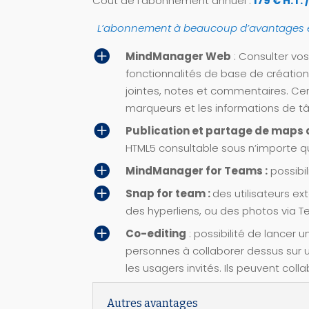
Coût de l’abonnement annuel :
179 € H.T. 
L’abonnement à beaucoup d’avantages et 

MindManager Web
: Consulter vos
fonctionnalités de base de création
jointes, notes et commentaires. Ce
marqueurs et les informations de tâ

Publication et partage de map
HTML5 consultable sous n’importe qu

MindManager for Teams :
possibil

Snap for team :
des utilisateurs ex
des hyperliens, ou des photos via 

Co-editing
: possibilité de lancer 
personnes à collaborer dessus sur un
les usagers invités. Ils peuvent coll
Autres avantages