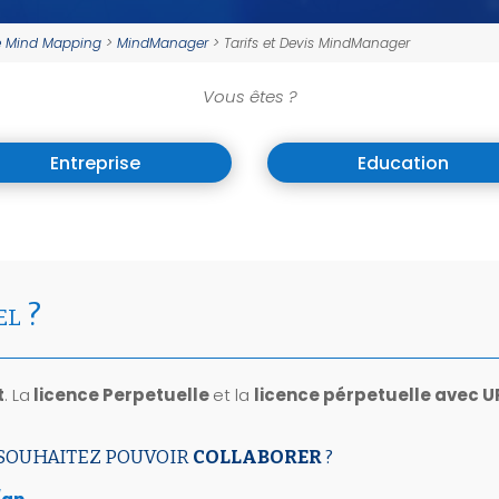
Map
Visuel de
Processus
de Mind Mapping
>
MindManager
>
Tarifs et Devis MindManager
Min
Map
Management
CPF
Vous êtes ?
Visuel
Stratégique
Cert
Min
Entreprise
Education
Management
Map
Visuel by

Signos
T

l
el ?
t
.​ La
licence Perpetuelle
et la
licence pérpetuelle avec 
 SOUHAITEZ POUVOIR
COLLABORER
?