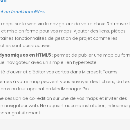
/an
de fonctionnalitées :
 maps sur le web via le navigateur de votre choix. Retrouvez 
 et mise en forme pour vos maps. Ajouter des liens, pièces-
rtaines fonctionnalités de gestion de projet comme les
ches sont aussi actives.
s dynamiques en HTML5
: permet de publier une map au for
el navigateur avec un simple lien hypertexte.
ité d’ouvrir et d’éditer vos cartes dans Microsoft Teams.
ternes à votre map peuvent vous envoyer des fichiers, du tex
Teams ou leur application MindManager Go.
une session de co-édition sur une de vos maps et inviter des
 navigateur web. Ne requiert aucune installation, ni licence
aborer gratuitement.