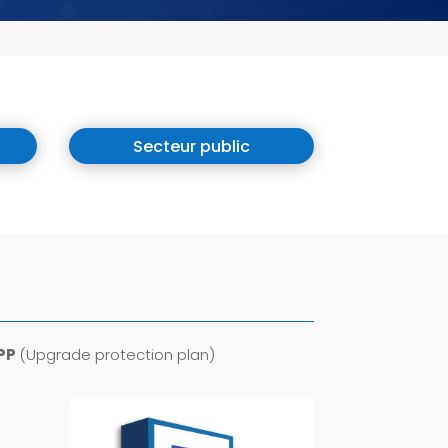
ping B2B
Mapping
d
Copilot et
ping
A LA UNE
Mind
Mapping
ifications
d
NEW
Secteur public
ping
out savoir sur
e Mind Mapping
UPP
(Upgrade protection plan)