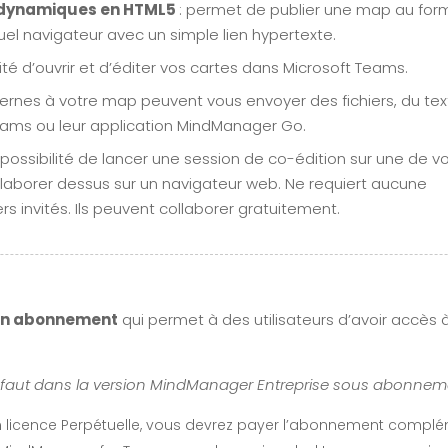
s dynamiques en HTML5
: permet de publier une map au for
el navigateur avec un simple lien hypertexte.
ité d’ouvrir et d’éditer vos cartes dans Microsoft Teams.
ternes à votre map peuvent vous envoyer des fichiers, du tex
eams ou leur application MindManager Go.
ossibilité de lancer une session de co-édition sur une de v
llaborer dessus sur un navigateur web. Ne requiert aucune
ers invités. Ils peuvent collaborer gratuitement.
en abonnement
qui permet à des utilisateurs d’avoir accès à 
éfaut dans la version MindManager Entreprise sous abonnem
n licence Perpétuelle, vous devrez payer l’abonnement complé