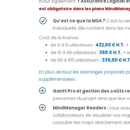
inclut également
l’Assurance Logiciel 
est obligatoire dans les plans MindManag
R
Qu’est ce que la MSA ?
C’est la ve
individuelle. Elle contient donc le
Coût de la licence :
de 5 à 9 utilisateurs :
422,50 € H.T.
+ 
de 10 à 49 utilisateurs :
365 € H.T.
+ a
de 50 à 100 utilisateurs :
335,50 € H.T
En plus de tous les avantages proposés pa
supplémentaires :
P
Gantt Pro et gestion des coûts r
personnes du projet ainsi que leur c
P
MindManager Readers :
vous avez
collaborateurs de visualiser vos ma
consulter les maps directement dan