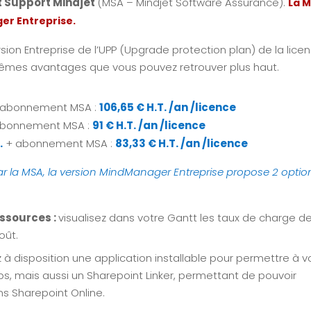
et Support Mindjet
(MSA – Mindjet Software Assurance).
La 
er Entreprise.
rsion Entreprise de l’UPP (Upgrade protection plan) de la lice
s mêmes avantages que vous pouvez retrouver plus haut.
abonnement MSA :
106,65 € H.T. /an /licence
bonnement MSA :
91 € H.T. /an /licence
.
+ abonnement MSA :
83,33 € H.T. /an /licence
r la MSA, la version MindManager Entreprise propose 2 optio
essources :
visualisez dans votre Gantt les taux de charge d
oût.
 à disposition une application installable pour permettre à v
ps, mais aussi un Sharepoint Linker, permettant de pouvoir
s Sharepoint Online.