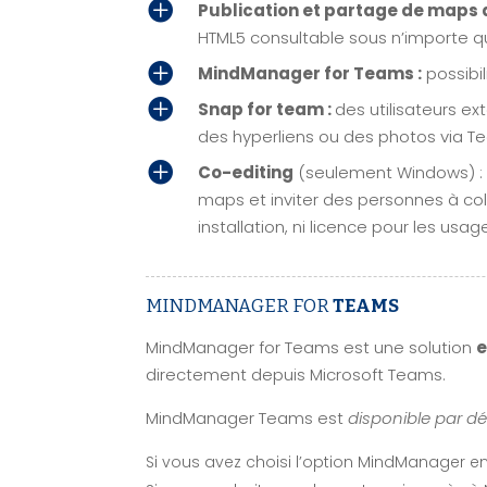

Publication et partage de map
HTML5 consultable sous n’importe qu

MindManager for Teams :
possibil

Snap for team :
des utilisateurs ex
des hyperliens ou des photos via T

Co-editing
(seulement Windows) : p
maps et inviter des personnes à co
installation, ni licence pour les usag
MINDMANAGER FOR
TEAMS
MindManager for Teams est une solution
directement depuis Microsoft Teams.
MindManager Teams est
disponible par d
Si vous avez choisi l’option MindManager e