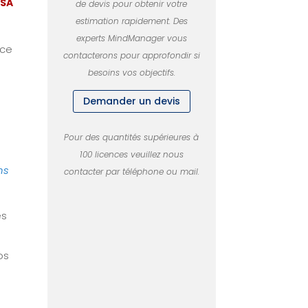
MSA
de devis pour obtenir votre
estimation rapidement.
Des
experts MindManager vous
nce
contacterons pour approfondir si
besoins vos objectifs.
Demander un devis
Pour des quantités supérieures à
100 licences veuillez nous
ns
contacter par téléphone ou mail.
es
os