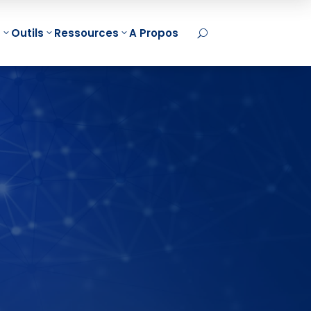
t
Outils
Ressources
A Propos
U
d Mapping
MindManager
damentaux
Initiation
Onboarding
Intelligence
d Mapping
MindManager Projet
Artificielle
et
MindManager
Initiation
d Mapping
Collaboratif
ChatGPT
nion
MindManager
Initiation
d Mapping
Processus
Copilot
pe
Certifications
IA et Mind
NEW
arning Mind
MindManager
Mapping
ping B2C
Acheter
ChatGPT et

arning Mind
MindManager
Mind