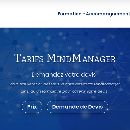
Formation
Accompagnemen
Min
Management
Fon
Tarifs MindManager
Visuel Individuel
Min
(Mind Mapping)
Proj
Demandez votre devis !
Management
Min
Visuel d’Equipe
Vous trouverez ci-dessous la grille des tarifs MindManager,
Réu
ainsi qu’un formulaire pour obtenir votre devis !
Management
Min
Visuel de Projet
Equi
Prix
Demande de Devis
Management
e-Le
Visuel de
Map
Compétences
e-Le
Management