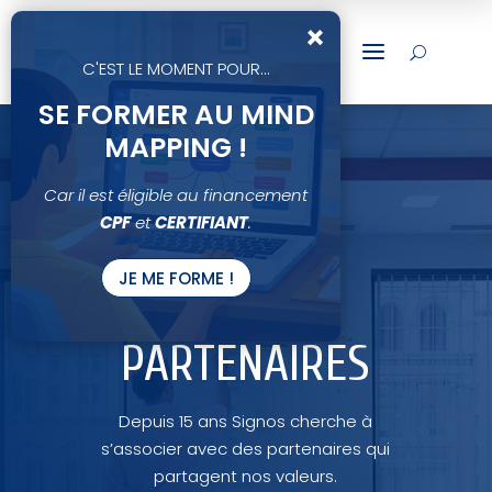
×
a
U
C'EST LE MOMENT POUR...
SE FORMER AU MIND
MAPPING !
Car il est éligible au financement
CPF
et
CERTIFIANT
.
JE ME FORME !
NOS
PARTENAIRES
Depuis 15 ans Signos cherche à
s’associer avec des partenaires qui
partagent nos valeurs.