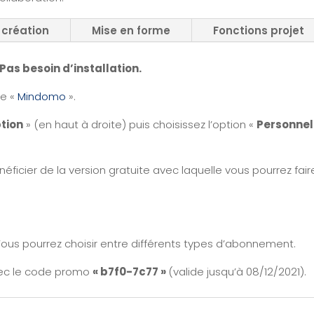
 création
Mise en forme
Fonctions projet
as besoin d’installation.
de «
Mindomo
».
ption
» (en haut à droite) puis choisissez l’option «
Personnel
icier de la version gratuite avec laquelle vous pourrez fair
Vous pourrez choisir entre différents types d’abonnement.
vec le code promo
« b7f0-7c77 »
(valide jusqu’à 08/12/2021).