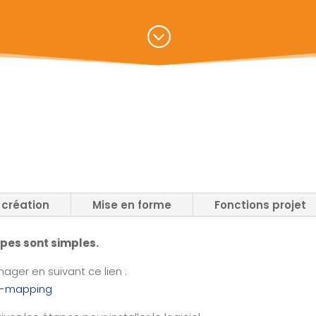
Map
Visuel de
Processus
Min
;
Map
Management
CPF
Visuel
Stratégique
Cert
Min
Management
Map
Visuel by

Signos
T

l
 création
Mise en forme
Fonctions projet
pes sont simples.
ager en suivant ce lien :
nd-mapping