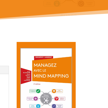
ping B2B
Mapping
d
Copilot et
ping
A LA UNE
Mind
Mapping
ifications
d
NEW
ping
out savoir sur
e Mind Mapping