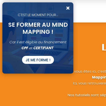
×
C'EST LE MOMENT POUR...
SE FORMER AU MIND
MAPPING !
Car il est éligible au financement
CPF
et
CERTIFIANT
.
JE ME FORME !
Si vous êtes ici, c’e
Mappin
Ici, vous retrouver
Nos tutoriels sont sép