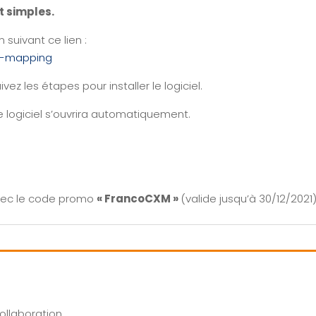
t simples.
 suivant ce lien :
nd-mapping
ivez les étapes pour installer le logiciel.
 le logiciel s’ouvrira automatiquement.
avec le code promo
« FrancoCXM »
(valide jusqu’à 30/12/2021)
ollaboration.