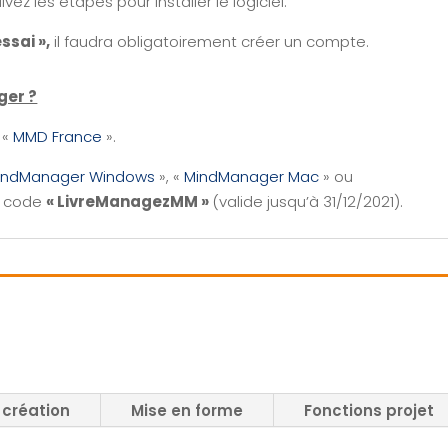
ivez les étapes pour installer le logiciel.
ssai »,
il faudra obligatoirement créer un compte.
ger ?
 «
MMD France
».
indManager Windows
», «
MindManager Mac
» ou
e code
« LivreManagezMM »
(valide jusqu’à 31/12/2021).
 création
Mise en forme
Fonctions projet