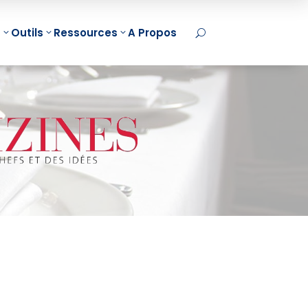
t
Outils
Ressources
A Propos
U
d Mapping
MindManager
damentaux
Initiation
Onboarding
Intelligence
d Mapping
MindManager Projet
Artificielle
et
MindManager
Initiation
d Mapping
Collaboratif
ChatGPT
nion
MindManager
Initiation
d Mapping
Processus
Copilot
pe
Certifications
IA et Mind
NEW
arning Mind
MindManager
Mapping
ping B2C
Acheter
ChatGPT et

arning Mind
MindManager
Mind