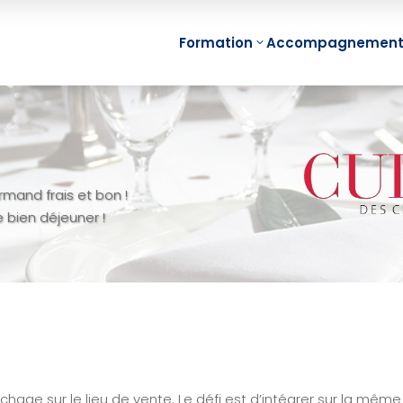
Formation
Accompagnemen
Min
Management
Fon
Visuel Individuel
mand frais et bon !
Min
(Mind Mapping)
Proj
 bien déjeuner !
Management
Min
Visuel d’Equipe
Réu
Management
Min
Visuel de Projet
Equi
Management
e-Le
Visuel de
Map
Compétences
e-Le
chage sur le lieu de vente. Le défi est d’intégrer sur la même
Management