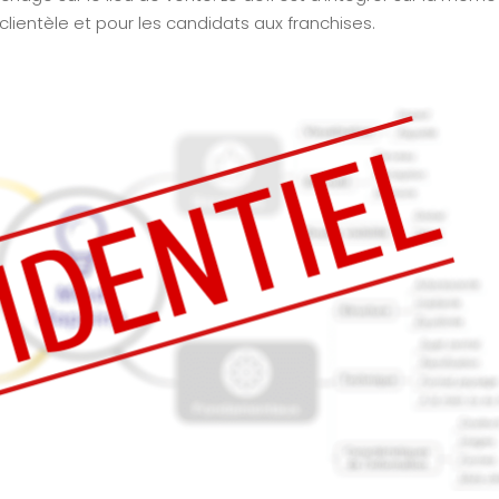
Map
Visuel de
clientèle et pour les candidats aux franchises.
Processus
Min
Map
Management
CPF
Visuel
Stratégique
Cert
Min
Management
Map
Visuel by

Signos
T

l