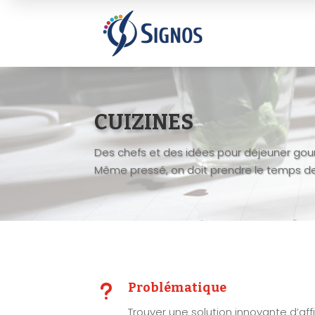
CUIZINES
Des chefs et des idées pour déjeuner gour
Même pressé, on doit prendre le temps de
u
Problématique
Trouver une solution innovante d’affi