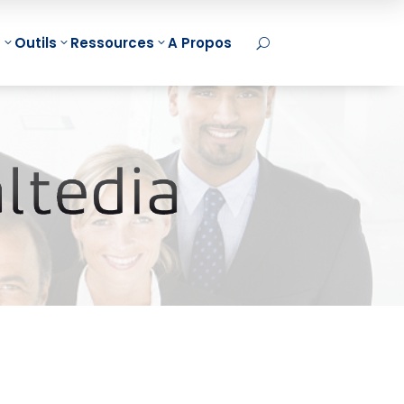
t
Outils
Ressources
A Propos
U
d Mapping
MindManager
damentaux
Initiation
Onboarding
Intelligence
d Mapping
MindManager Projet
Artificielle
et
MindManager
Initiation
d Mapping
Collaboratif
ChatGPT
nion
MindManager
Initiation
d Mapping
Processus
Copilot
pe
Certifications
IA et Mind
NEW
arning Mind
MindManager
Mapping
ping B2C
Acheter
ChatGPT et

arning Mind
MindManager
Mind