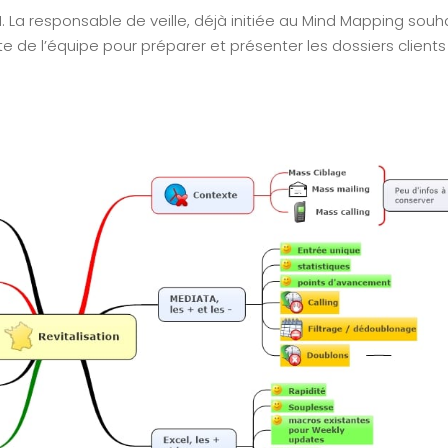
Map
Visuel de
. La responsable de veille, déjà initiée au Mind Mapping souh
Processus
Min
e de l’équipe pour préparer et présenter les dossiers clients
Map
Management
CPF
Visuel
Stratégique
Cert
Min
Management
Map
Visuel by

Signos
T

l