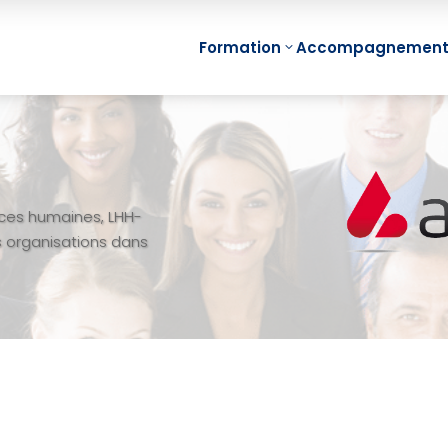
Formation
Accompagnemen
Min
Management
Fon
Visuel Individuel
rces humaines, LHH-
Min
(Mind Mapping)
Proj
s organisations dans
Management
Min
Visuel d’Equipe
Réu
Management
Min
Visuel de Projet
Equi
Management
e-Le
Visuel de
Map
Compétences
e-Le
Management