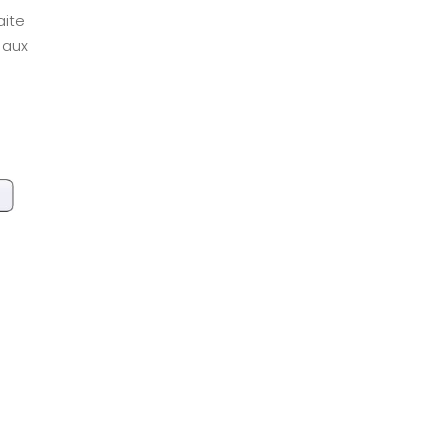
ping B2B
Mapping
aite
d
 aux
Copilot et
ping
A LA UNE
Mind
Mapping
ifications
d
NEW
ping
out savoir sur
e Mind Mapping