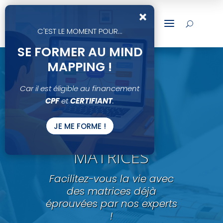
×
a
U
C'EST LE MOMENT POUR...
SE FORMER AU MIND
MAPPING !
Car il est éligible au financement
CPF
et
CERTIFIANT
.
JE ME FORME !
NOS PACKS
MATRICES
Facilitez-vous la vie avec
des matrices déjà
éprouvées par nos experts
!