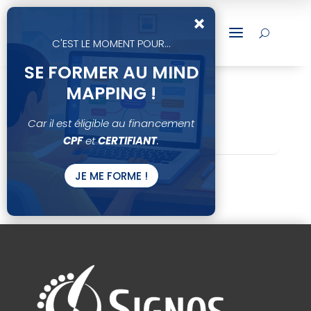
×
a
U
C'EST LE MOMENT POUR...
SE FORMER AU MIND
MAPPING !
Car il est éligible au financement
AUCUN EVENEMENT PROGRAMMÉ
CPF
et
CERTIFIANT
.
JE ME FORME !