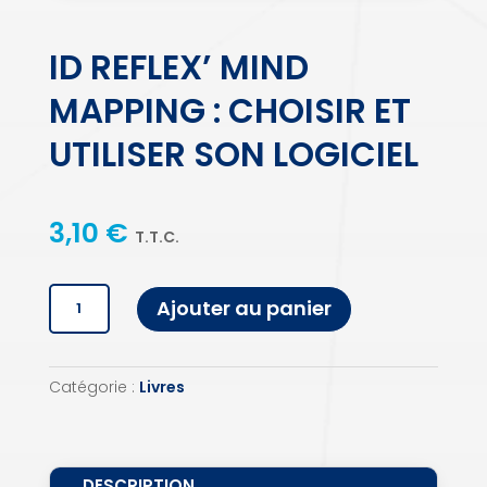
ID REFLEX’ MIND
MAPPING : CHOISIR ET
UTILISER SON LOGICIEL
3,10
€
T.T.C.
quantité
Ajouter au panier
de
ID
Reflex'
Catégorie :
Livres
Mind
Mapping
:
DESCRIPTION
choisir