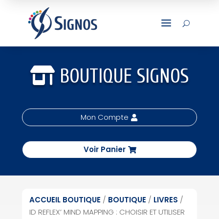
a
U
BOUTIQUE SIGNOS
Mon Compte
Voir Panier
ACCUEIL BOUTIQUE
/
BOUTIQUE
/
LIVRES
/
ID REFLEX’ MIND MAPPING : CHOISIR ET UTILISER